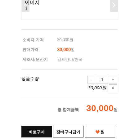
소비자 가격
30,000
원
30,000
판매가격
원
제조사/원산지
김포만나/한국
상품수량
-
+
30,000원
X
30,000
총 합계금액
원
바로구매
장바구니담기
찜